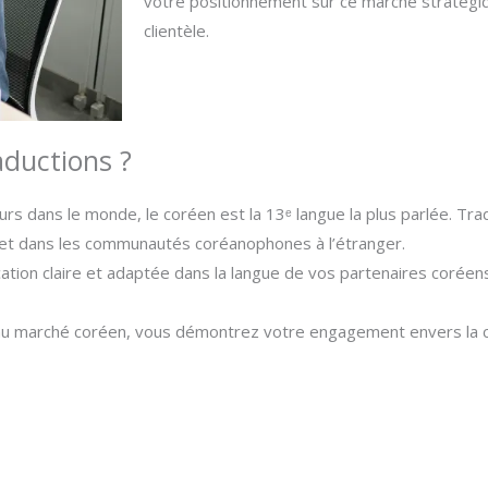
votre positionnement sur ce marché stratégiq
clientèle.
aductions ?
eurs dans le monde, le coréen est la 13ᵉ langue la plus parlée. T
 et dans les communautés coréanophones à l’étranger.
tion claire et adaptée dans la langue de vos partenaires coréens 
au marché coréen, vous démontrez votre engagement envers la c