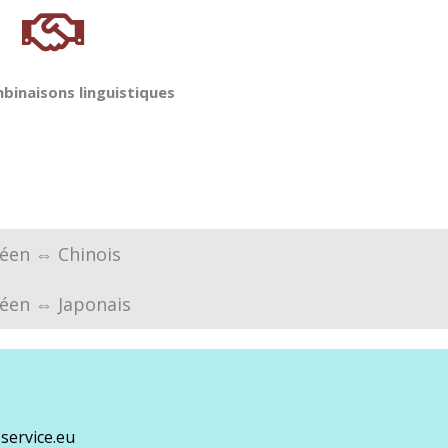
binaisons linguistiques
éen ⇔ Chinois
éen ⇔ Japonais
service.eu