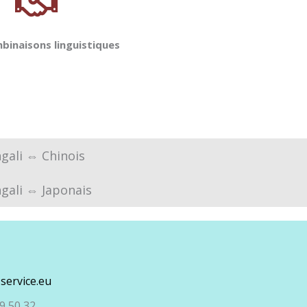
binaisons linguistiques
gali ⇔ Chinois
gali ⇔ Japonais
service.eu
9 50 32