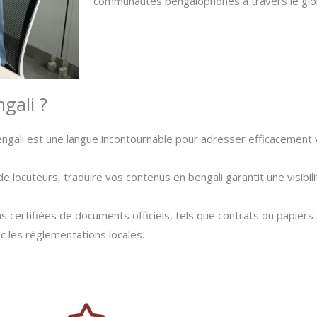
communautés bengalophones à travers le glo
gali ?
engali est une langue incontournable pour adresser efficacemen
de locuteurs, traduire vos contenus en bengali garantit une visibi
s certifiées de documents officiels, tels que contrats ou papiers 
ec les réglementations locales.