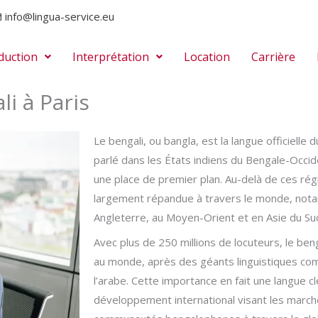
info@lingua-service.eu
duction
Interprétation
Location
Carrière
i à Paris
Le bengali, ou bangla, est la langue officiell
parlé dans les États indiens du Bengale-Occide
une place de premier plan. Au-delà de ces régi
largement répandue à travers le monde, not
Angleterre, au Moyen-Orient et en Asie du Su
Avec plus de 250 millions de locuteurs, le beng
au monde, après des géants linguistiques com
l’arabe. Cette importance en fait une langue c
développement international visant les marché