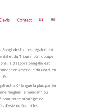
Devis
Contact
e du Bangladesh et est également
ntal et du Tripura, où il occupe
ons, la diaspora bengalie est
amment en Amérique du Nord, en
d-Est.
ali est la 6ᵉ langue la plus parlée
me l’anglais, le mandarin ou
lé pour toute stratégie de
s d’Asie du Sud et les