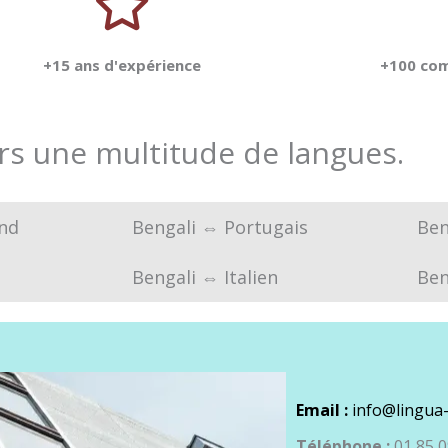
+15 ans d'expérience
+100 com
rs une multitude de langues.
nd
Bengali ⇔ Portugais
Ben
Bengali ⇔ Italien
Ben
Email :
info@lingua-
Téléphone :
01 85 0