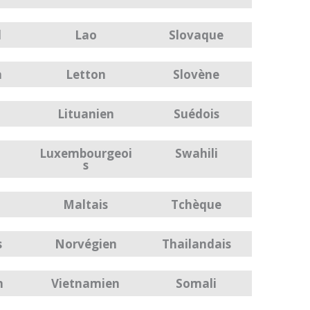
d
Lao
Slovaque
n
Letton
Slovène
Lituanien
Suédois
Luxembourgeoi
Swahili
s
Maltais
Tchèque
s
Norvégien
Thailandais
n
Vietnamien
Somali