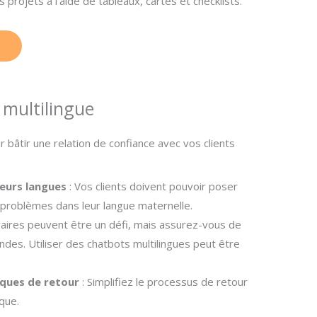
 projets à l’aide de tableaux, cartes et checklists.
T
t multilingue
r bâtir une relation de confiance avec vos clients
eurs langues
: Vos clients doivent pouvoir poser
problèmes dans leur langue maternelle.
raires peuvent être un défi, mais assurez-vous de
es. Utiliser des chatbots multilingues peut être
iques de retour
: Simplifiez le processus de retour
que.