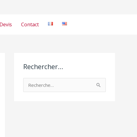
Devis
Contact
Rechercher…
R
e
c
h
e
r