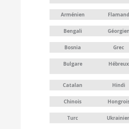
Arménien
Flaman
Bengali
Géorgie
Bosnia
Grec
Bulgare
Hébreux
Catalan
Hindi
Chinois
Hongroi
Turc
Ukrainie